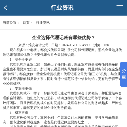
行业资讯
当前位置：
首页
>
行业资讯
企业选择代理记账有哪些优势？
来源：淮安会计公司 日期：2024-11-11 17:45:17 浏览：
166
现在很多企业老板，都会找代账公司注册公司和代理记账。那么企业选择代
理记账有哪些优势？淮安代账公司今天就来说说。
1、安全性更好
代理机构为企业记账，如果出了任何问题，跟企业本身是没有任何关系的，
企业也不需要为之负责。所以可以说是财务风险的转嫁，而且财务部门在企业都
很“特殊”，都会接触一些企业经营机密！代理记账公司为“第三方”机构，与企业没
有过多密切接触和复杂关系，同时有行业规范和行业信誉制约，更有利于保守企
业经营机密。
2、专业性更强
代理机构就不一样了，好的代理记账公司由资深会计师领衔，并配置结构合
理的会计团队，他们之间专业互补，聘请这样的代理记账公司等于聘请了一个会
计师团队。而且代理机构成立的时间越长，处理各种公司的财务就越多，经验也
就足够丰富，能够更好的处理企业的财务问题。
3、成本更低
代理财务公司合作，支付不到一个普通会计人员的费用，即可享有品质更
高、更专业化的财税服务，这也是代理记账主要好处之一。