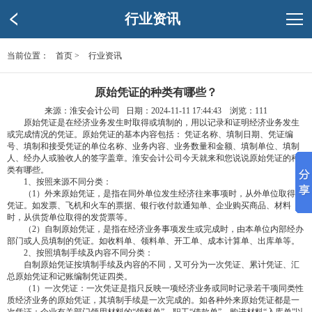
行业资讯
当前位置：
首页
>
行业资讯
原始凭证的种类有哪些？
来源：淮安会计公司 日期：2024-11-11 17:44:43 浏览：
111
原始凭证是在经济业务发生时取得或填制的，用以记录和证明经济业务发生
或完成情况的凭证。原始凭证的基本内容包括： 凭证名称、填制日期、凭证编
号、填制和接受凭证的单位名称、业务内容、业务数量和金额、填制单位、填制
人、经办人或验收人的签字盖章。淮安会计公司今天就来和您说说原始凭证的种
类有哪些。
1、按照来源不同分类：
（1）外来原始凭证，是指在同外单位发生经济往来事项时，从外单位取得的
凭证。如发票、飞机和火车的票据、银行收付款通知单、企业购买商品、材料
时，从供货单位取得的发货票等。
（2）自制原始凭证，是指在经济业务事项发生或完成时，由本单位内部经办
部门或人员填制的凭证。如收料单、领料单、开工单、成本计算单、出库单等。
2、按照填制手续及内容不同分类：
自制原始凭证按填制手续及内容的不同，又可分为一次凭证、累计凭证、汇
总原始凭证和记账编制凭证四类。
（1）一次凭证：一次凭证是指只反映一项经济业务或同时记录若干项同类性
质经济业务的原始凭证，其填制手续是一次完成的。如各种外来原始凭证都是一