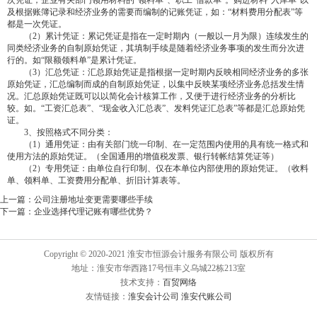
次凭证；企业有关部门领用材料的“领料单”、职工“借款单”。购进材料“入库单”以
及根据账簿记录和经济业务的需要而编制的记账凭证，如：“材料费用分配表”等
都是一次凭证。
（2）累计凭证：累记凭证是指在一定时期内（一般以一月为限）连续发生的
同类经济业务的自制原始凭证，其填制手续是随着经济业务事项的发生而分次进
行的。如“限额领料单”是累计凭证。
（3）汇总凭证：汇总原始凭证是指根据一定时期内反映相同经济业务的多张
原始凭证，汇总编制而成的自制原始凭证，以集中反映某项经济业务总括发生情
况。汇总原始凭证既可以以简化会计核算工作，又便于进行经济业务的分析比
较。如。“工资汇总表”、“现金收入汇总表”、发料凭证汇总表”等都是汇总原始凭
证。
3、按照格式不同分类：
（1）通用凭证：由有关部门统一印制、在一定范围内使用的具有统一格式和
使用方法的原始凭证。（全国通用的增值税发票、银行转帐结算凭证等）
（2）专用凭证：由单位自行印制、仅在本单位内部使用的原始凭证。（收料
单、领料单、工资费用分配单、折旧计算表等。
上一篇：
公司注册地址变更需要哪些手续
下一篇：
企业选择代理记账有哪些优势？
Copyright © 2020-2021 淮安市恒源会计服务有限公司 版权所有
地址：淮安市华西路17号恒丰义乌城22栋213室
技术支持：
百贸网络
友情链接：
淮安会计公司
淮安代账公司