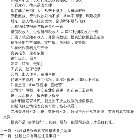
‌ 长期对不上，说明代账没认真做账、只报税
‌ 4. 看库存、往来是否合理
‌ 库存商品长期巨大、从来不减少，大概率假账
‌ 应收账款、应付账款只增不减，常年不清理，风险极高
‌ 股东、法人往来挂账太大，是典型不规范代账
‌ 5. 看纳税申报表与报表是否一致
‌ 增值税收入、企业所得税收入 → 应和利润表收入一致
‌ 开票了就必须有收入，开票有数据、报表没数据就是造假
‌ 税负长期异常偏低、零申报、负利润，要警惕
‌ 6. 看做账资料是否齐全
‌ 真实报表一定有依据：
‌ 银行流水、回单
‌ 发票（销项、进项）
‌ 工资表、社保记录
‌ 合同、出入库单、费用单据
‌ 代账不要资料、不问情况，直接出报表，100% 不可靠。
‌ 7. 看是否 “常年亏损却一直经营”
‌ 公司常年亏损、不交企业所得税，但还在正常运营
‌ 银行流水很大，报表收入很小
‌ 这种明显违背常识，就是为了少交税做的虚假报表。
‌ 判断代账公司报表真实可靠，核心就看：
‌ 勾稽关系对不对、银行数据对不对、数据符合经营常识吗、有没有真实单据
支撑。
‌ 报表不是 “凑平就行”，真实、规范、能经得起查，才是好代账。
上一篇：
‌代账财务报表真实性核查要点清单
下一篇：
注册公司有哪些注意事项？