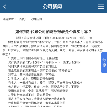
公司新闻
当前位置：
首页
>
公司新闻
如何判断代账公司的财务报表是否真实可靠？
来源：淮安会计公司 日期：2026-04-08 15:21:49 浏览：
130
‌ 财务报表是企业经营的 “体检报告”，代账公司水平参差不齐，有的只报税不
做账，有的乱凑数据，报表看似齐全，实则隐患很大。通过数据逻辑、勾稽关
系、经营常识，就能快速判断报表是否真实、规范、可信，淮安会计公司今天教
教您！
‌ 1. 先看三大报表能不能对得上（最基础）
‌ 资产负债表的 “未分配利润” + 净利润 = 下一期未分配利润
‌ 利润表的净利润要和资产负债表对应上
‌ 现金流量表的期末现金 ≈ 资产负债表的 “货币资金”
‌ 对不上，基本就是凑数报表，不可信。
‌ 2. 看收入、成本、费用是否符合逻辑
‌ 有收入，一般就有成本、费用、税费，不会只有收入没成本
‌ 收入很大，但工资、租金、水电、运费几乎为零，不正常
‌ 费用忽高忽低、全是 “其他费用”，说明账很随意
‌ 3. 看银行存款对不对（最容易露馅）
‌ 报表上的银行存款，应接近实际银行流水余额
‌ 代账如果不拿银行回单做账，数据基本是假的