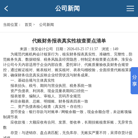
公司新闻
当前位置：
首页
>
公司新闻
‌代账财务报表真实性核查要点清单
来源：淮安会计公司 日期：2026-03-25 17:11:57 浏览：
149
‌ 为规范代账机构会计核算行为，核实财务报表真实性、准确性、完整性，防
范账务失真、数据错报、税务风险及经营隐患，特制定本核查要点清单。淮安会
计公司今天内容适用于企业内部自查、委托审计、代账质量验收及财务合规管
控，通过账证核对、账表核对、账实核对、表表勾稽校验，全面排查代账核算漏
洞，确保财务信息真实反映企业经营状况与财务成果。
‌ 一、基础合规与主体真实性
‌ 报表抬头、税号、期间与营业执照、税务系统一致
‌ 资产负债表、利润表、现金流量表期间口径统一
‌ 报表签章、编制人、审核人、页码齐全规范
‌ 科目余额表、总账、明细账、财务报表四表一致
‌ 二、资产负债表核心核查（真实性 + 存在性）
‌ 货币资金：银行存款与对账单 / 网银余额一致，现金余额合理，未达账项编
制调节表
‌ 应收款项：大额应收有合同、发票、签收单，长期挂账核查坏账，无异常负
数
‌ 存货：与进销存、盘点表匹配，无负库存、无账实严重不符，呆滞存货计提