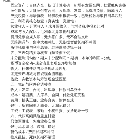
减值
‌ 固定资产：台账齐全，折旧计算准确，新增有发票合同，处置账务完整
‌ 应付款项：大额应付有合同、入库单、发票，无虚增负债、隐藏收入
‌ 应交税费：与增值税、所得税申报表一致，已缴税款与银行回单匹配
‌ 三、利润表核心核查（真实性 + 完整性）
‌ 营业收入 = 开票收入 + 未开票收入，与增值税申报表比对
‌ 成本与收入配比，毛利率无异常剧烈波动
‌ 费用凭票合规入账，无大额白条、无不合理支出
‌ 无跨期调节、集中大额冲红、无依据暂估长期不冲回
‌ 所得税费用与利润总额、纳税调整逻辑一致
‌ 四、三表勾稽关系核查（防造假关键）
‌ 未分配利润勾稽：期末未分配利润 = 期初 + 本年净利润 - 分红
‌ 货币资金变动≈现金流量表现金净增加额
‌ 收入、往来变动与经营现金流匹配
‌ 固定资产增减与投资现金流匹配
‌ 借款、实收资本与筹资现金流匹配
‌ 五、凭证与附件穿透核查
‌ 收入：发票、合同、出库单、回款回单齐全
‌ 成本：进项票、入库单、合同、付款凭证完整
‌ 费用：抬头正确、业务真实、附件合规
‌ 银行：所有回单无缺失、无漏记错记
‌ 工资：工资表、考勤、个税申报、发放记录一致
‌ 六、代账高频风险重点排查
‌ 只凭票做账，忽略业务实质
‌ 银行流水漏记、跨期、错记
‌ 暂估成本 / 费用长期不冲回
‌ 往来乱挂、死账长期不清理